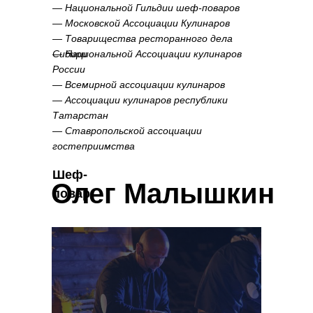
—
Национальной Гильдии шеф-поваров
—
Московской Ассоциации Кулинаров
—
Товарищества ресторанного дела
Сибири
—
Национальной Ассоциации кулинаров
России
—
Всемирной ассоциации кулинаров
—
Ассоциации кулинаров республики
Татарстан
—
Ставропольской ассоциации
гостеприимства
Шеф-
Олег Малышкин
повар