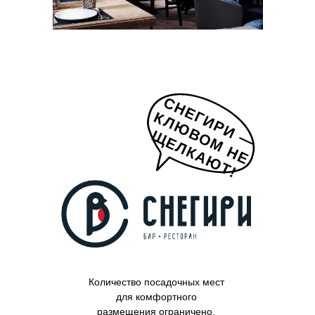
СНЕГИРИ —
К
Л
Ю
В
О
М
Н
Е
Е
Л
К
А
Ю
Т
Щ
!
Количество посадочных мест
для комфортного
размещения ограничено,