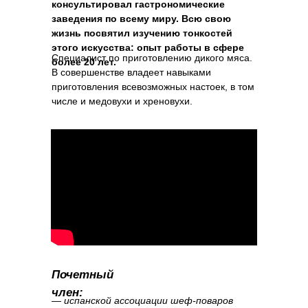
консультировал гастрономические
заведения по всему миру. Всю свою
жизнь посвятил изучению тонкостей
этого искусства: опыт работы в сфере
Специалист по приготовлению дикого мяса.
более 20 лет.
В совершенстве владеет навыками
приготовления всевозможных настоек, в том
числе и медовухи и хреновухи.
Почетный
член:
— испанской ассоциации шеф-поваров