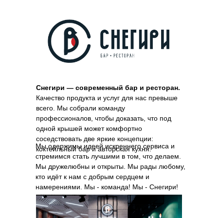
Снегири — современный бар и ресторан.
Качество продукта и услуг для нас превыше
всего. Мы собрали команду
профессионалов, чтобы доказать, что под
одной крышей может комфортно
соседствовать две яркие концепции:
Мы одержимы идеей искреннего сервиса и
коктейльный бар и авторская кухня.
стремимся стать лучшими в том, что делаем.
Мы дружелюбны и открыты. Мы рады любому,
кто идёт к нам с добрым сердцем и
намерениями. Мы - команда! Мы - Снегири!